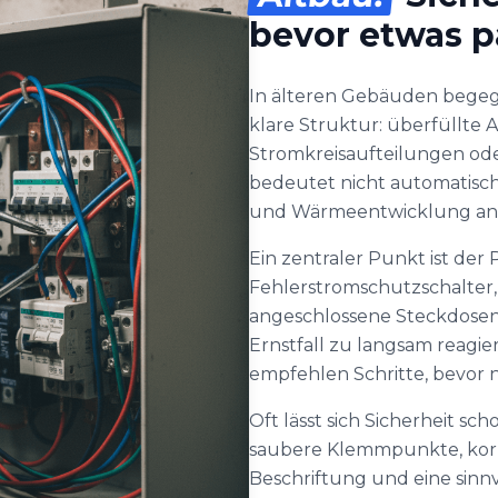
bevor etwas p
In älteren Gebäuden begeg
klare Struktur: überfüllte
Stromkreisaufteilungen oder
bedeutet nicht automatisch
und Wärmeentwicklung an 
Ein zentraler Punkt ist der
Fehlerstromschutzschalter,
angeschlossene Steckdosen
Ernstfall zu langsam reagie
empfehlen Schritte, bevor 
Oft lässt sich Sicherheit 
saubere Klemmpunkte, korr
Beschriftung und eine sinnv