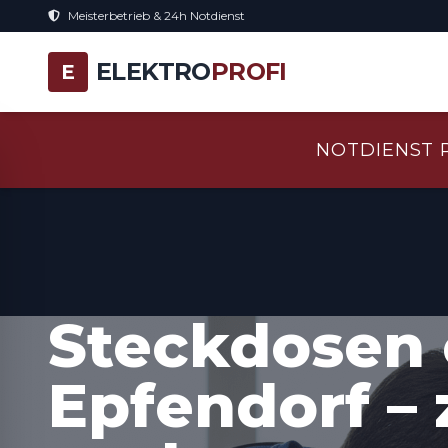
Meisterbetrieb & 24h Notdienst
ELEKTRO
PROFI
E
NOTDIENST 
Steckdosen 
Epfendorf – 