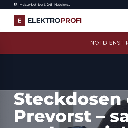
Meisterbetrieb & 24h Notdienst
ELEKTRO
PROFI
E
NOTDIENST 
Steckdosen 
Prevorst – s