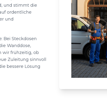
d, und stimmt die
uf ordentliche
ter und
: Bei Steckdosen
 die Wanddose,
wir frühzeitig, ob
eue Zuleitung sinnvoll
 die bessere Lösung