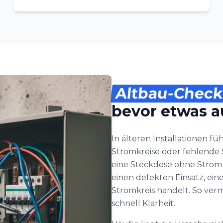
Altbau-Check
bevor etwas au
In älteren Installationen f
Stromkreise oder fehlend
eine Steckdose ohne Strom p
einen defekten Einsatz, ei
Stromkreis handelt. So ve
schnell Klarheit.