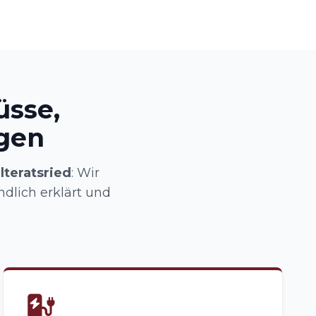
üsse,
ngen
teratsried
: Wir
ndlich erklärt und