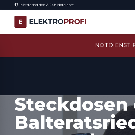
Meisterbetrieb & 24h Notdienst
ELEKTRO
PROFI
E
NOTDIENST 
Steckdosen 
Balteratsried