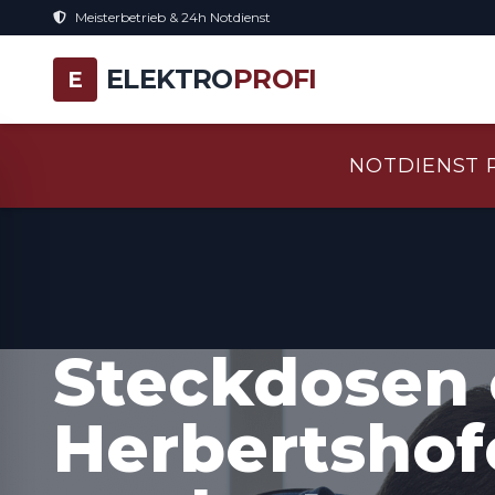
Meisterbetrieb & 24h Notdienst
ELEKTRO
PROFI
E
NOTDIENST 
Steckdosen 
Herbertshofe