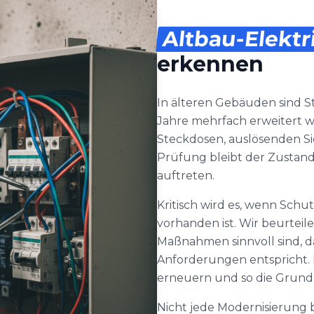
Altbau-Elektr
erkennen
In älteren Gebäuden sind S
Jahre mehrfach erweitert w
Steckdosen, auslösenden 
Prüfung bleibt der Zustand
auftreten.
Kritisch wird es, wenn Schu
vorhanden ist. Wir beurteil
Maßnahmen sinnvoll sind, da
Anforderungen entspricht.
erneuern und so die Grundl
Nicht jede Modernisierung 