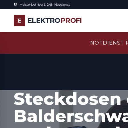
Meisterbetrieb & 24h Notdienst
ELEKTRO
PROFI
E
NOTDIENST 
Steckdosen 
Balderschw