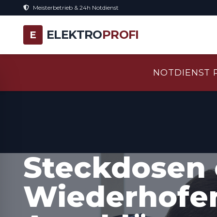
Meisterbetrieb & 24h Notdienst
ELEKTRO
PROFI
E
NOTDIENST 
Steckdosen 
Wiederhofe