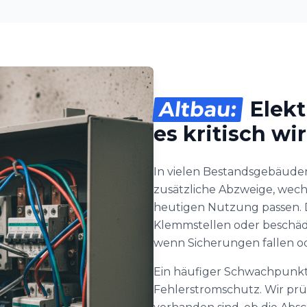
Altbau:
Elekt
es kritisch wi
In vielen Bestandsgebäuden
zusätzliche Abzweige, wech
heutigen Nutzung passen. D
Klemmstellen oder beschädig
wenn Sicherungen fallen od
Ein häufiger Schwachpunkt
Fehlerstromschutz. Wir pr