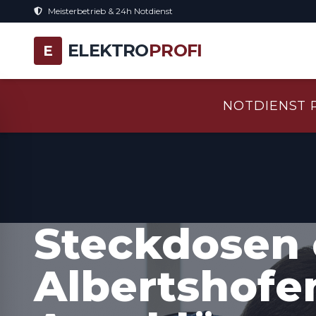
Meisterbetrieb & 24h Notdienst
ELEKTRO
PROFI
E
NOTDIENST 
Steckdosen 
Albertshofe