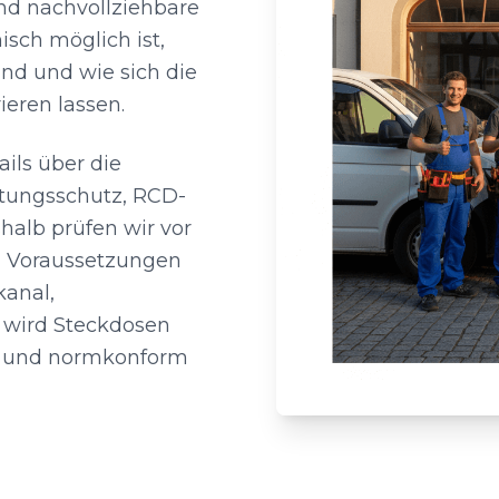
nd nachvollziehbare
isch möglich ist,
ind und wie sich die
ieren lassen.
ils über die
eitungsschutz, RCD-
halb prüfen wir vor
n Voraussetzungen
kanal,
o wird Steckdosen
nt und normkonform