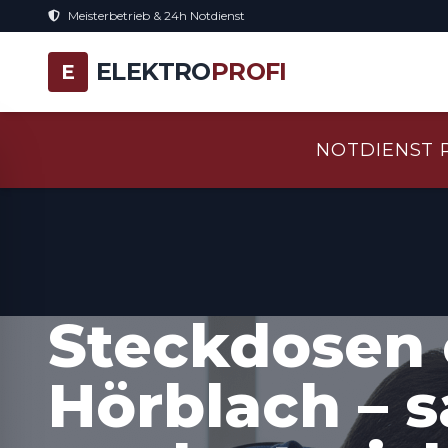
Meisterbetrieb & 24h Notdienst
ELEKTRO
PROFI
E
NOTDIENST 
Steckdosen 
Hörblach – 