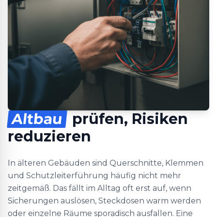
Altbau
prüfen, Risiken
reduzieren
In älteren Gebäuden sind Querschnitte, Klemmen
und Schutzleiterführung häufig nicht mehr
zeitgemäß. Das fällt im Alltag oft erst auf, wenn
Sicherungen auslösen, Steckdosen warm werden
oder einzelne Räume sporadisch ausfallen. Eine