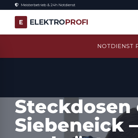
Meisterbetrieb & 24h Notdienst
ELEKTRO
PROFI
E
NOTDIENST 
Steckdosen 
Siebeneick 