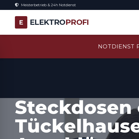
Meisterbetrieb & 24h Notdienst
ELEKTRO
PROFI
E
NOTDIENST 
Steckdosen 
Tückelhause