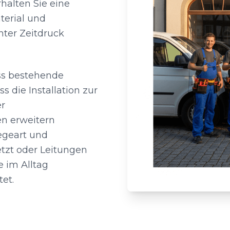
halten Sie eine
terial und
nter Zeitdruck
ass bestehende
 die Installation zur
er
en erweitern
egeart und
zt oder Leitungen
e im Alltag
tet.