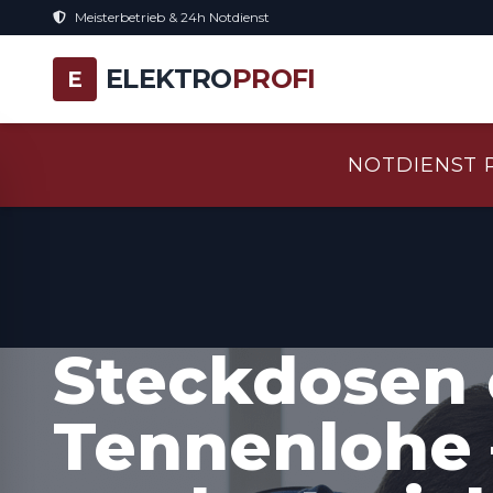
Meisterbetrieb & 24h Notdienst
ELEKTRO
PROFI
E
NOTDIENST 
Steckdosen 
Tennenlohe 