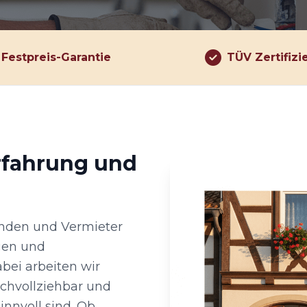
Festpreis-Garantie
TÜV Zertifizi
rfahrung und
kunden und Vermieter
gen und
abei arbeiten wir
chvollziehbar und
nnvoll sind. Ob