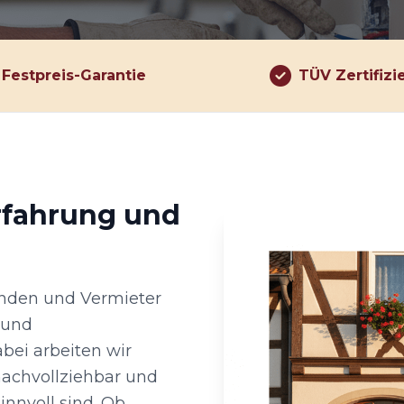
Festpreis-Garantie
TÜV Zertifizi
rfahrung und
kunden und Vermieter
 und
abei arbeiten wir
achvollziehbar und
nnvoll sind. Ob