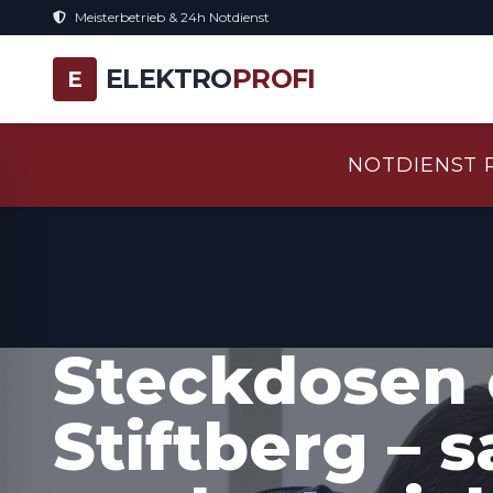
Meisterbetrieb & 24h Notdienst
ELEKTRO
PROFI
E
NOTDIENST 
Steckdosen 
Stiftberg – 