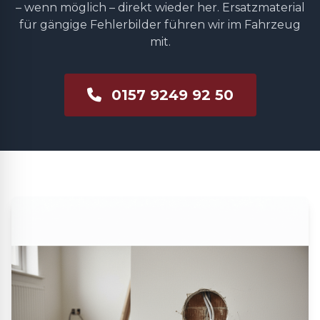
– wenn möglich – direkt wieder her. Ersatzmaterial
für gängige Fehlerbilder führen wir im Fahrzeug
mit.
0157 9249 92 50