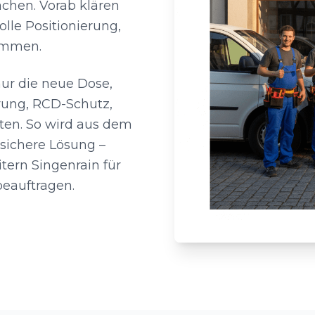
chen. Vorab klären
lle Positionierung,
timmen.
nur die neue Dose,
rung, RCD-Schutz,
ten. So wird aus dem
sichere Lösung –
tern Singenrain für
beauftragen.