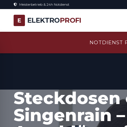
Meisterbetrieb & 24h Notdienst
ELEKTRO
PROFI
E
NOTDIENST 
Steckdosen 
Singenrain –