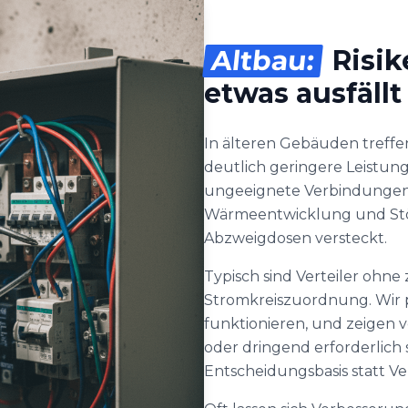
Altbau:
Risik
etwas ausfällt
In älteren Gebäuden treffen
deutlich geringere Leistung
ungeeignete Verbindungen 
Wärmeentwicklung und Stör
Abzweigdosen versteckt.
Typisch sind Verteiler ohn
Stromkreiszuordnung. Wir 
funktionieren, und zeigen 
oder dringend erforderlich s
Entscheidungsbasis statt 