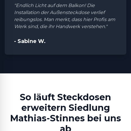
"Endlich Licht auf dem Balkon! Die
Installation der Außensteckdose verlief
reibungslos. Man merkt, dass hier Profis am
Werk sind, die ihr Handwerk verstehen."
- Sabine W.
So läuft Steckdosen
erweitern Siedlung
Mathias-Stinnes bei uns
ab