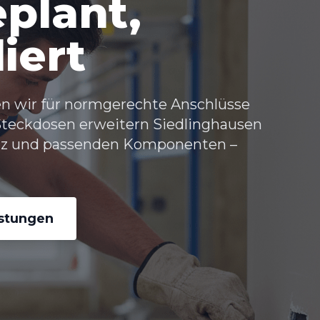
eplant,
liert
en wir für normgerechte Anschlüsse
Steckdosen erweitern Siedlinghausen
tz und passenden Komponenten –
istungen