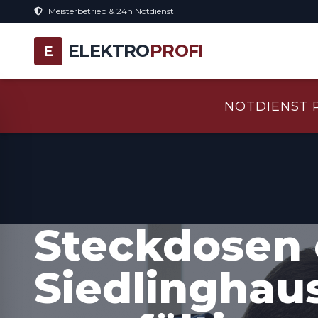
Meisterbetrieb & 24h Notdienst
ELEKTRO
PROFI
E
NOTDIENST 
Steckdosen 
Siedlinghau