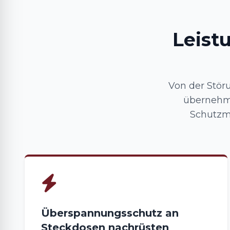
Leist
Von der Stör
übernehm
Schutzm
Überspannungsschutz an
Steckdosen nachrüsten