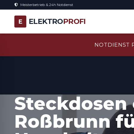
Meisterbetrieb & 24h Notdienst
ELEKTRO
PROFI
E
NOTDIENST 
Steckdosen 
Roßbrunn f