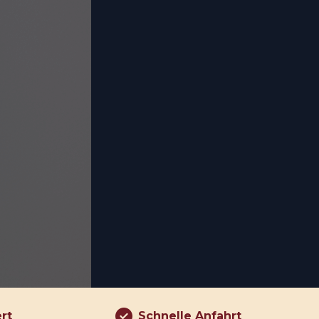
ert
Schnelle Anfahrt