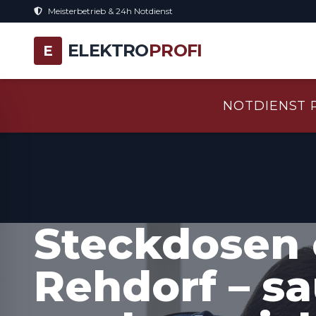
Meisterbetrieb & 24h Notdienst
ELEKTRO
PROFI
E
NOTDIENST 
Steckdosen 
Rehdorf – s