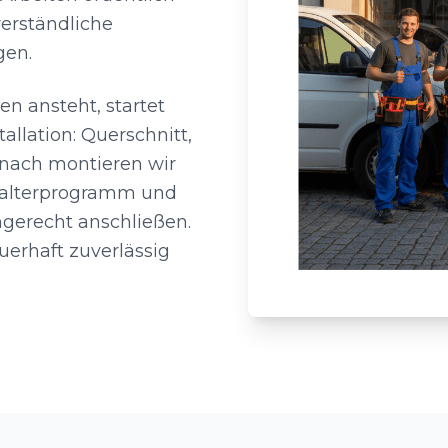
verständliche
gen.
n ansteht, startet
allation: Querschnitt,
nach montieren wir
alterprogramm und
hgerecht anschließen.
uerhaft zuverlässig