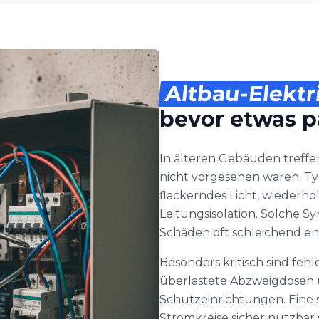
Altbau-Elektr
bevor etwas p
In älteren Gebäuden treffen
nicht vorgesehen waren. Ty
flackerndes Licht, wiederh
Leitungsisolation. Solche Sy
Schäden oft schleichend en
Besonders kritisch sind feh
überlastete Abzweigdosen 
Schutzeinrichtungen. Eine 
Stromkreise sicher nutzbar 