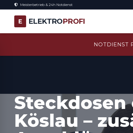
Meisterbetrieb & 24h Notdienst
ELEKTRO
PROFI
E
NOTDIENST 
Steckdosen 
Köslau – zus