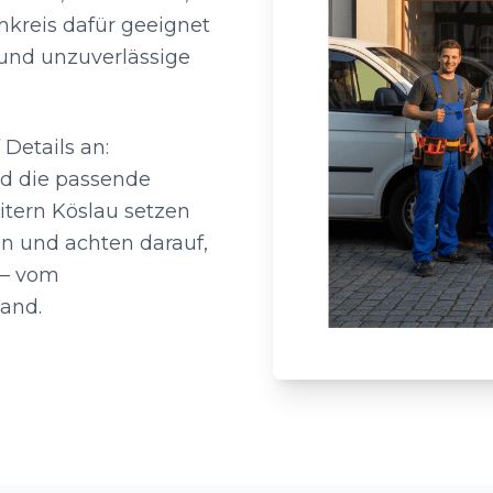
mkreis dafür geeignet
 und unzuverlässige
Details an:
nd die passende
itern Köslau setzen
en und achten darauf,
 – vom
wand.