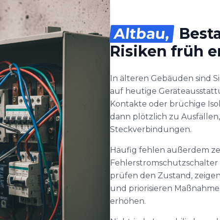
Altbau,
Besta
Risiken früh 
In älteren Gebäuden sind 
auf heutige Geräteausstatt
Kontakte oder brüchige Is
dann plötzlich zu Ausfäll
Steckverbindungen.
Häufig fehlen außerdem z
Fehlerstromschutzschalter 
prüfen den Zustand, zeigen
und priorisieren Maßnahmen,
erhöhen.