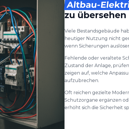
Altbau-Elektr
zu übersehen
Viele Bestandsgebäude habe
heutiger Nutzung nicht ger
wenn Sicherungen auslösen 
Fehlende oder veraltete S
Zustand der Anlage, prüfe
zeigen auf, welche Anpassu
aufzubrechen.
Oft reichen gezielte Moder
Schutzorgane ergänzen ode
erhöht sich die Sicherheit 