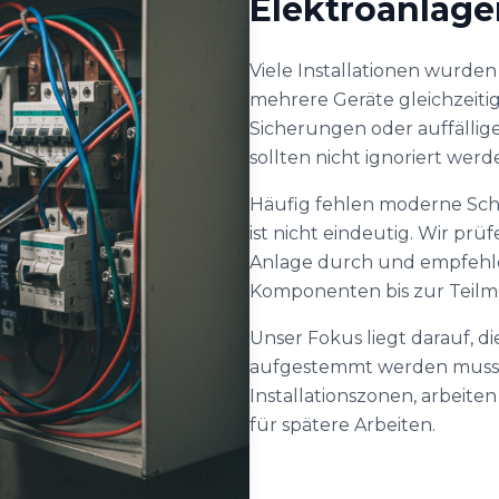
Elektroanlage
Viele Installationen wurde
mehrere Geräte gleichzeiti
Sicherungen oder auffäll
sollten nicht ignoriert werd
Häufig fehlen moderne Sc
ist nicht eindeutig. Wir pr
Anlage durch und empfehle
Komponenten bis zur Teilm
Unser Fokus liegt darauf, di
aufgestemmt werden muss.
Installationszonen, arbei
für spätere Arbeiten.