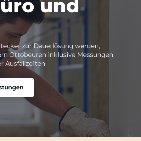
üro und
tecker zur Dauerlösung werden,
ern Ottobeuren
inklusive Messungen,
 Ausfallzeiten.
istungen