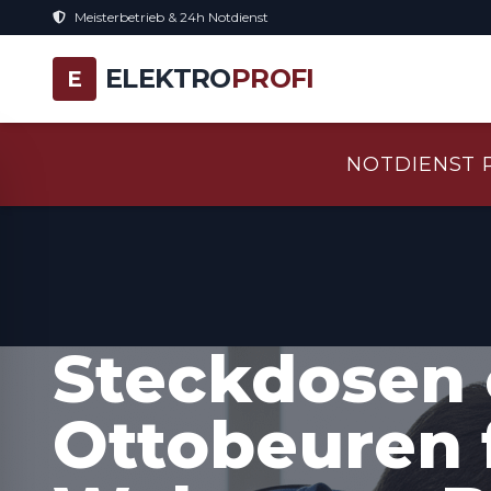
Meisterbetrieb & 24h Notdienst
ELEKTRO
PROFI
E
NOTDIENST 
Steckdosen 
Ottobeuren 