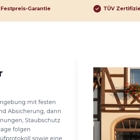
Festpreis-Garantie
TÜV Zertifizi
r
Umgebung mit festen
und Absicherung, dann
fnungen, Staubschutz
tage folgen
fprotokoll sowie eine