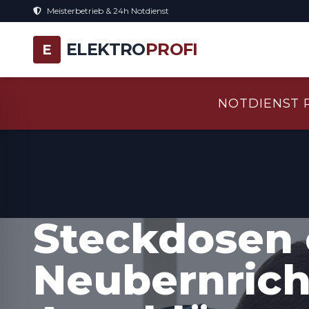
Meisterbetrieb & 24h Notdienst
ELEKTRO
PROFI
E
NOTDIENST 
Steckdosen 
Neubernrich