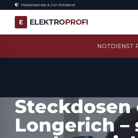
Meisterbetrieb & 24h Notdienst
ELEKTRO
PROFI
E
NOTDIENST 
Steckdosen 
Longerich –