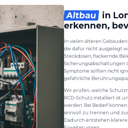
Altbau
in Lon
erkennen, bevo
In vielen älteren Gebäuden
die dafür nicht ausgelegt 
Steckdosen, flackernde Be
Sicherungsabschaltungen o
Symptome sollten nicht ign
gefährliche Berührungssp
Wir prüfen, welche Schutz
RCD-Schutz installiert ist u
werden. Bei Bedarf können w
sinnvoll zu trennen und zus
Dadurch entstehen klarere
Erweiterungen.