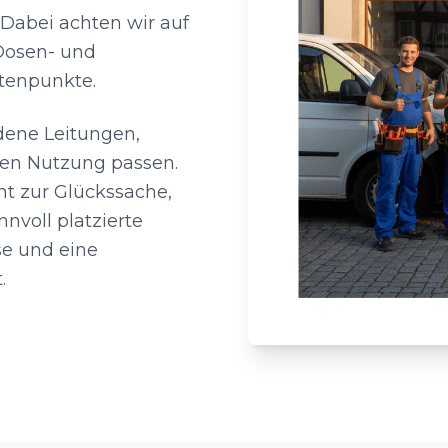
 Dabei achten wir auf
 Dosen- und
tenpunkte.
ndene Leitungen,
ten Nutzung passen.
ht zur Glückssache,
nvoll platzierte
se und eine
.