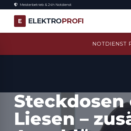
Meisterbetrieb & 24h Notdienst
ELEKTRO
PROFI
E
NOTDIENST 
Steckdosen 
Liesen – zus