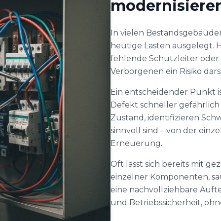
modernisiere
In vielen Bestandsgebäuden
heutige Lasten ausgelegt. H
fehlende Schutzleiter oder 
Verborgenen ein Risiko dars
Ein entscheidender Punkt i
Defekt schneller gefährlich
Zustand, identifizieren S
sinnvoll sind – von der ein
Erneuerung.
Oft lässt sich bereits mit ge
einzelner Komponenten, s
eine nachvollziehbare Aufte
und Betriebssicherheit, oh