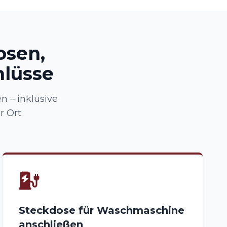
osen,
hlüsse
 – inklusive
 Ort.
Steckdose für Waschmaschine
anschließen