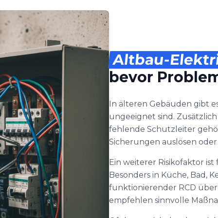
Altbau-Elektr
bevor Proble
In älteren Gebäuden gibt e
ungeeignet sind. Zusätzlic
fehlende Schutzleiter gehö
Sicherungen auslösen oder 
Ein weiterer Risikofaktor i
Besonders in Küche, Bad, K
funktionierender RCD über S
empfehlen sinnvolle Maßn