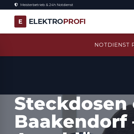
Meisterbetrieb & 24h Notdienst
ELEKTRO
PROFI
E
NOTDIENST 
Steckdosen 
Baakendorf 