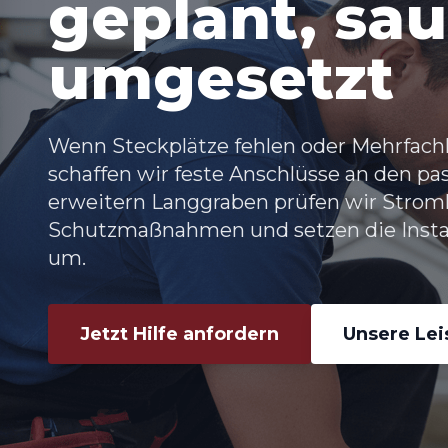
geplant, sa
umgesetzt
Wenn Steckplätze fehlen oder Mehrfach
schaffen wir feste Anschlüsse an den pa
erweitern Langgraben
prüfen wir Strom
Schutzmaßnahmen und setzen die Insta
um.
Jetzt Hilfe anfordern
Unsere Le