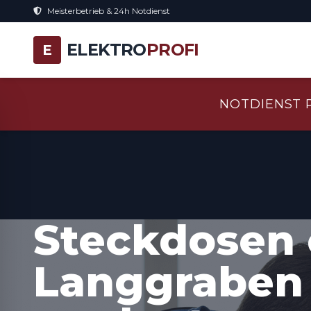
Meisterbetrieb & 24h Notdienst
ELEKTRO
PROFI
E
NOTDIENST 
Steckdosen 
Langgraben 