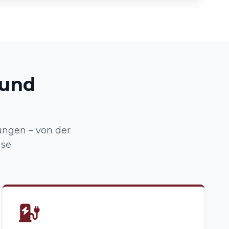
 und
ungen – von der
se.