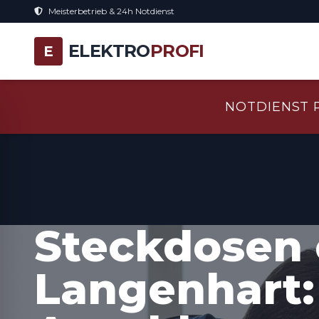
Meisterbetrieb & 24h Notdienst
ELEKTRO
PROFI
E
NOTDIENST 
Steckdosen 
Langenhart: