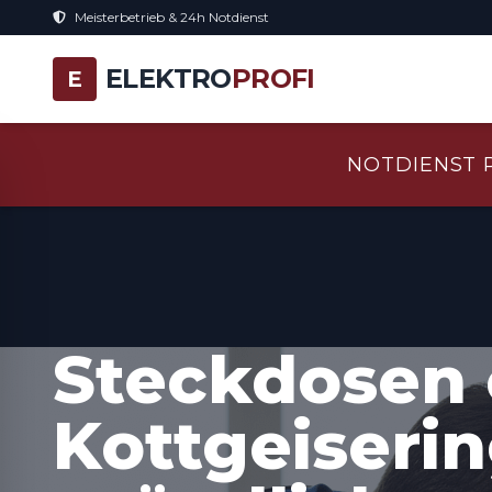
Meisterbetrieb & 24h Notdienst
ELEKTRO
PROFI
E
NOTDIENST 
Steckdosen 
Kottgeiserin