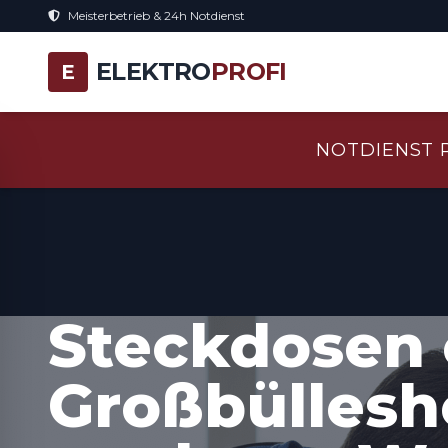
Meisterbetrieb & 24h Notdienst
ELEKTRO
PROFI
E
NOTDIENST 
Steckdosen 
Großbüllesh