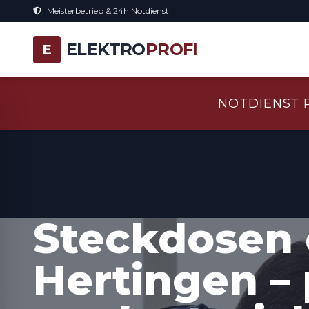
Meisterbetrieb & 24h Notdienst
ELEKTRO
PROFI
E
NOTDIENST 
Steckdosen 
Hertingen – 