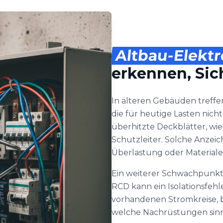
Altbau-Elektr
erkennen, Sic
In älteren Gebäuden treffe
die für heutige Lasten nicht
überhitzte Deckblätter, w
Schutzleiter. Solche Anzeich
Überlastung oder Materia
Ein weiterer Schwachpunkt 
RCD kann ein Isolationsfehl
vorhandenen Stromkreise,
welche Nachrüstungen sinn