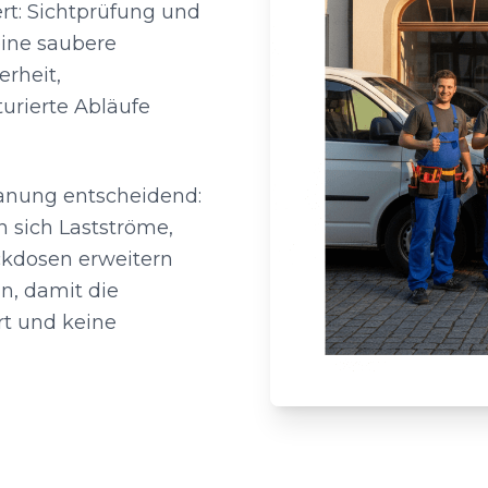
ert: Sichtprüfung und
ine saubere
rheit,
urierte Abläufe
lanung entscheidend:
n sich Lastströme,
ckdosen erweitern
n, damit die
ert und keine