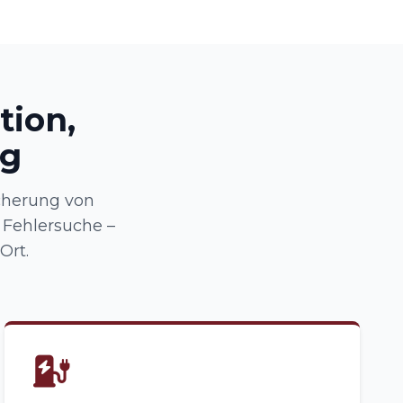
tion,
ng
cherung von
Fehlersuche –
Ort.