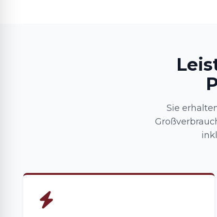
Leis
P
Sie erhalt
Großverbrauc
ink