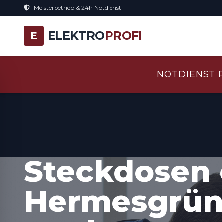
Meisterbetrieb & 24h Notdienst
ELEKTRO
PROFI
E
NOTDIENST 
Steckdosen 
Hermesgrün 