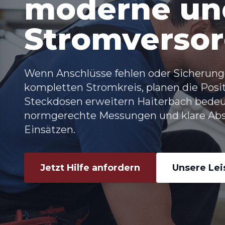
moderne und
Stromverso
Wenn Anschlüsse fehlen oder Sicherunge
kompletten Stromkreis, planen die Posi
Steckdosen erweitern Haiterbach bedeut
normgerechte Messungen und klare Abst
Einsätzen.
Jetzt Hilfe anfordern
Unsere Le