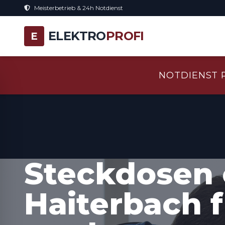
Meisterbetrieb & 24h Notdienst
ELEKTRO
PROFI
E
NOTDIENST 
Steckdosen 
Haiterbach f