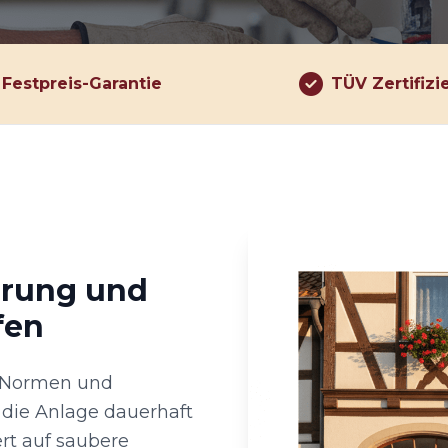
Festpreis-Garantie
TÜV Zertifizi
hrung und
fen
r Normen und
die Anlage dauerhaft
rt auf saubere