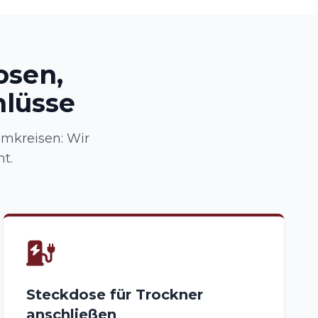
osen,
hlüsse
omkreisen: Wir
t.
Steckdose für Trockner
anschließen