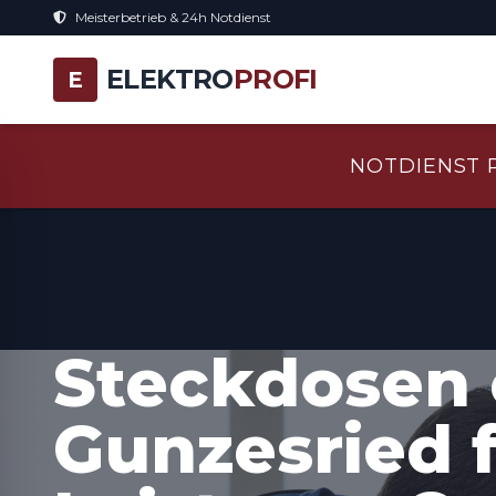
Meisterbetrieb & 24h Notdienst
ELEKTRO
PROFI
E
NOTDIENST 
Steckdosen 
Gunzesried 