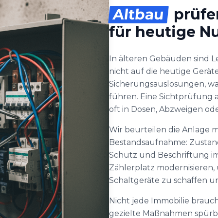
Altbau
prüfe
für heutige N
In älteren Gebäuden sind 
nicht auf die heutige Gerä
Sicherungsauslösungen, wa
führen. Eine Sichtprüfung all
oft in Dosen, Abzweigen od
Wir beurteilen die Anlage 
Bestandsaufnahme: Zustand
Schutz und Beschriftung im
Zählerplatz modernisieren,
Schaltgeräte zu schaffen u
Nicht jede Immobilie brauc
gezielte Maßnahmen spürbar