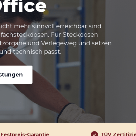
ffice
ht mehr sinnvoll erreichbar sind,
hrfachsteckdosen. Für Steckdosen
utzorgane und Verlegeweg und setzen
 und technisch passt.
istungen
Festpreis-Garantie
TÜV Zertifizi