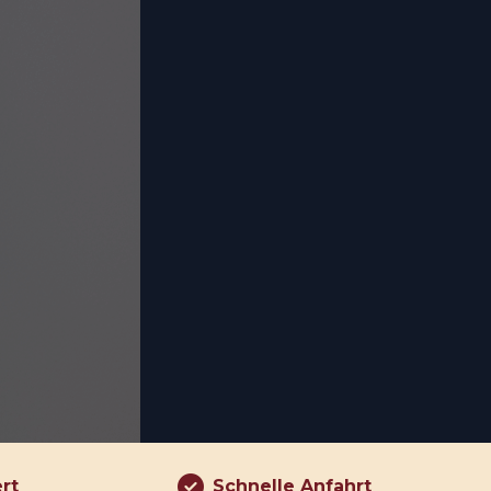
ert
Schnelle Anfahrt