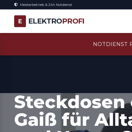
Meisterbetrieb & 24h Notdienst
ELEKTRO
PROFI
E
NOTDIENST 
Steckdosen 
Gaiß für All