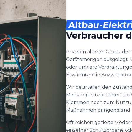
Altbau-Elektr
Verbraucher 
In vielen älteren Gebäuden i
Gerätemengen ausgelegt. Ü
oder unklare Verdrahtungen
Erwärmung in Abzweigdose
Wir beurteilen den Zustan
Messungen und klären, ob 
Klemmen noch zum Nutzungs
Maßnahmen dringend sind u
Oft reichen gezielte Modern
einzelner Schutzorgane ode