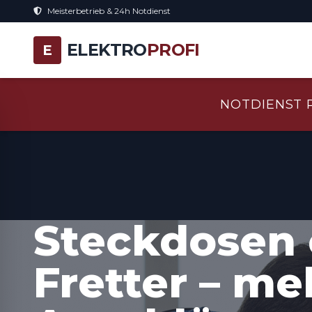
Meisterbetrieb & 24h Notdienst
ELEKTRO
PROFI
E
NOTDIENST 
Steckdosen 
Fretter – me