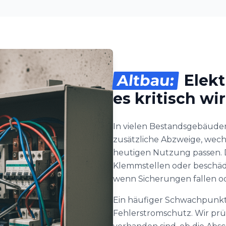
Altbau:
Elekt
es kritisch wi
In vielen Bestandsgebäuden
zusätzliche Abzweige, wech
heutigen Nutzung passen. D
Klemmstellen oder beschädig
wenn Sicherungen fallen od
Ein häufiger Schwachpunkt
Fehlerstromschutz. Wir pr