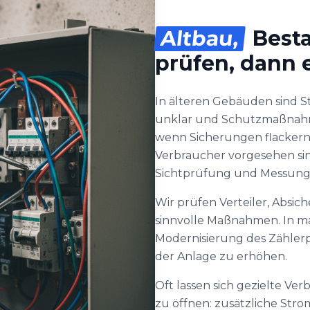
Altbau,
Besta
prüfen, dann 
In älteren Gebäuden sind 
unklar und Schutzmaßnahmen
wenn Sicherungen flackern
Verbraucher vorgesehen sin
Sichtprüfung und Messung 
Wir prüfen Verteiler, Abs
sinnvolle Maßnahmen. In m
Modernisierung des Zählerp
der Anlage zu erhöhen.
Oft lassen sich gezielte V
zu öffnen: zusätzliche Str