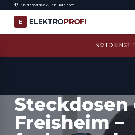
Meisterbetrieb & 24h Notdienst
ELEKTRO
PROFI
E
NOTDIENST 
Steckdosen 
Freisheim –