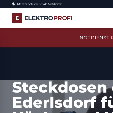
Meisterbetrieb & 24h Notdienst
ELEKTRO
PROFI
E
NOTDIENST 
Steckdosen 
Ederlsdorf fü