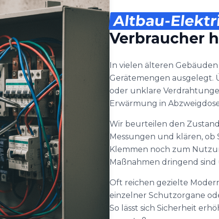
Altbau-Elektr
Verbraucher
In vielen älteren Gebäuden i
Gerätemengen ausgelegt. Ü
oder unklare Verdrahtungen
Erwärmung in Abzweigdose
Wir beurteilen den Zustan
Messungen und klären, ob 
Klemmen noch zum Nutzungs
Maßnahmen dringend sind u
Oft reichen gezielte Modern
einzelner Schutzorgane ode
So lässt sich Sicherheit er