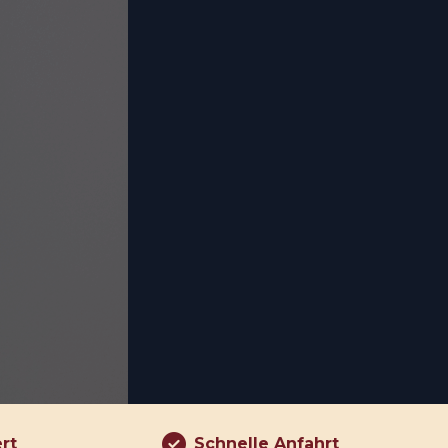
ert
Schnelle Anfahrt