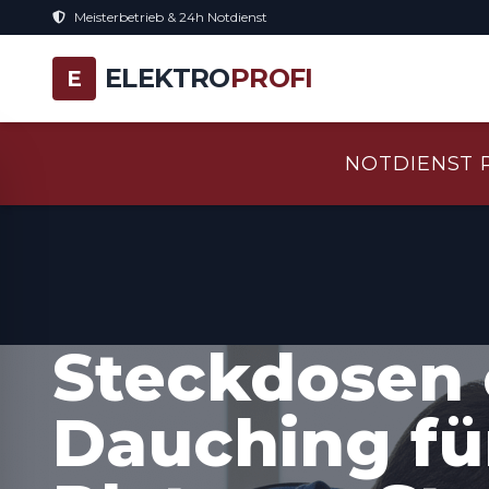
Meisterbetrieb & 24h Notdienst
ELEKTRO
PROFI
E
NOTDIENST 
Steckdosen 
Dauching fü