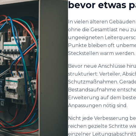
bevor etwas p
In vielen älteren Gebäuden
ohne die Gesamtlast neu zu
ungeeigneten Leiterquersch
Punkte bleiben oft unbemer
Steckstellen warm werden.
Bevor neue Anschlüsse hin
strukturiert: Verteiler, Ab
Schutzmaßnahmen. Gerade b
Bestandsaufnahme entscheid
Erweiterung auf dem besteh
Anpassungen nötig sind.
Nicht jede Verbesserung b
reichen gezielte Schritte 
einzelner Leitungsabschnit