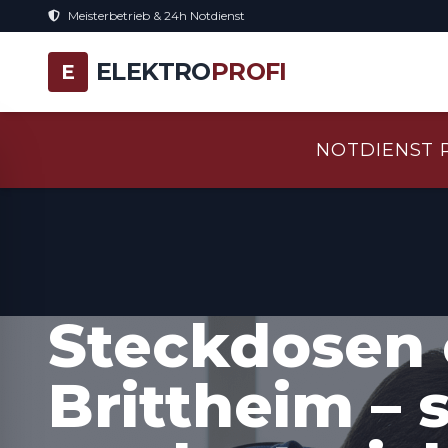
Meisterbetrieb & 24h Notdienst
ELEKTRO
PROFI
E
NOTDIENST 
Steckdosen 
Brittheim – 