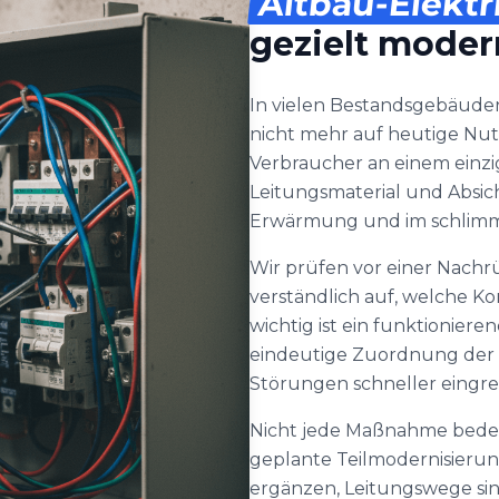
Altbau-Elektr
gezielt moder
In vielen Bestandsgebäude
nicht mehr auf heutige N
Verbraucher an einem einz
Leitungsmaterial und Absic
Erwärmung und im schlimms
Wir prüfen vor einer Nach
verständlich auf, welche K
wichtig ist ein funktionier
eindeutige Zuordnung der St
Störungen schneller eingre
Nicht jede Maßnahme bedeu
geplante Teilmodernisierun
ergänzen, Leitungswege sinn