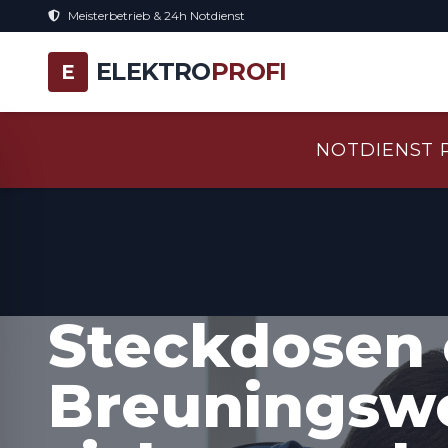
Meisterbetrieb & 24h Notdienst
ELEKTRO
PROFI
E
NOTDIENST 
Steckdosen 
Breuningswe