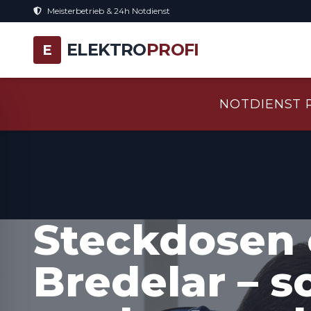
Meisterbetrieb & 24h Notdienst
ELEKTRO
PROFI
E
NOTDIENST 
Steckdosen 
Bredelar – s