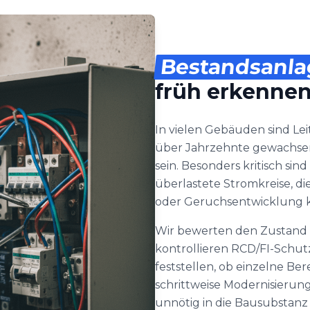
Bestandsanl
früh erkenne
In vielen Gebäuden sind 
über Jahrzehnte gewachsen.
sein. Besonders kritisch sin
überlastete Stromkreise, die
oder Geruchsentwicklung 
Wir bewerten den Zustand d
kontrollieren RCD/FI-Schutz
feststellen, ob einzelne Be
schrittweise Modernisierung s
unnötig in die Bausubstanz 