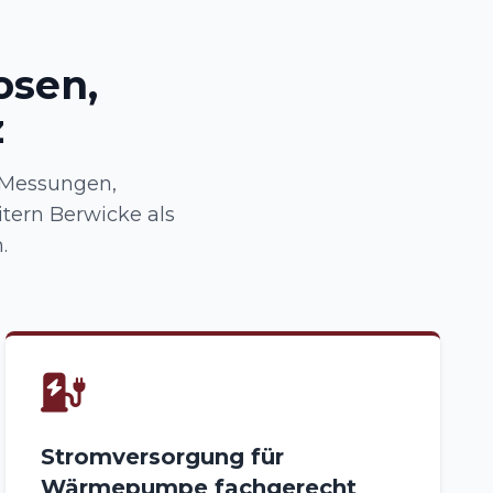
osen,
z
 Messungen,
tern Berwicke als
.
Stromversorgung für
Wärmepumpe fachgerecht