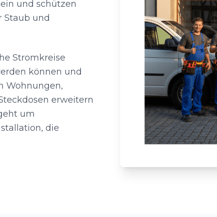
n ein und schützen
r Staub und
che Stromkreise
 werden können und
 in Wohnungen,
Steckdosen erweitern
 geht um
tallation, die