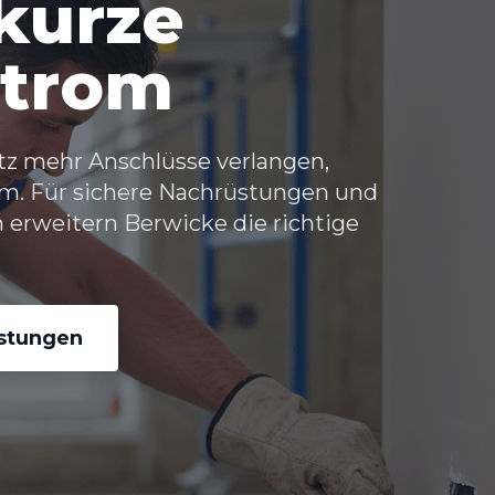
kurze
trom
tz mehr Anschlüsse verlangen,
 um. Für sichere Nachrüstungen und
 erweitern Berwicke die richtige
istungen