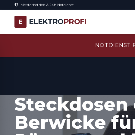
Meisterbetrieb & 24h Notdienst
ELEKTRO
PROFI
E
NOTDIENST 
Steckdosen 
Berwicke fü