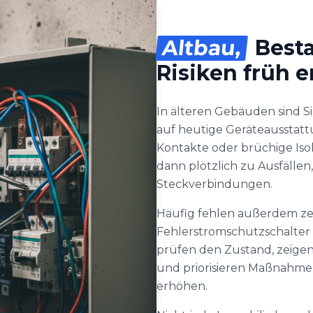
Altbau,
Besta
Risiken früh 
In älteren Gebäuden sind 
auf heutige Geräteausstatt
Kontakte oder brüchige Is
dann plötzlich zu Ausfäll
Steckverbindungen.
Häufig fehlen außerdem z
Fehlerstromschutzschalter 
prüfen den Zustand, zeigen
und priorisieren Maßnahmen,
erhöhen.