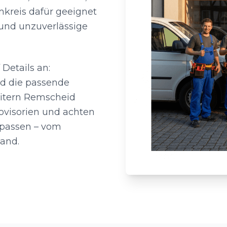
mkreis dafür geeignet
 und unzuverlässige
Details an:
nd die passende
eitern Remscheid
rovisorien und achten
npassen – vom
wand.