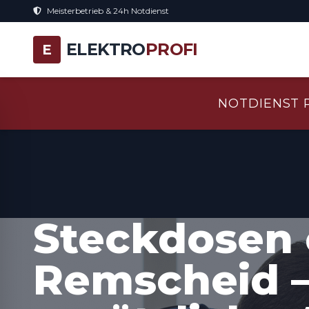
Meisterbetrieb & 24h Notdienst
ELEKTRO
PROFI
E
NOTDIENST 
Steckdosen 
Remscheid 