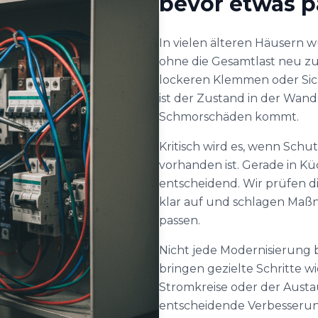
bevor etwas p
In vielen älteren Häusern 
ohne die Gesamtlast neu z
lockeren Klemmen oder Sich
ist der Zustand in der Wand 
Schmorschäden kommt.
Kritisch wird es, wenn Schu
vorhanden ist. Gerade in Kü
entscheidend. Wir prüfen d
klar auf und schlagen Maß
passen.
Nicht jede Modernisierung 
bringen gezielte Schritte 
Stromkreise oder der Austa
entscheidende Verbesserung.