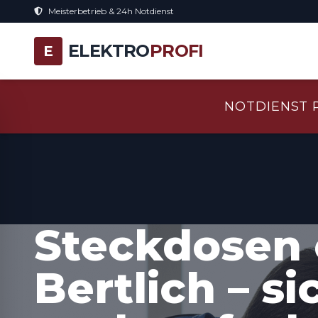
Meisterbetrieb & 24h Notdienst
ELEKTRO
PROFI
E
NOTDIENST 
Steckdosen 
Bertlich – si