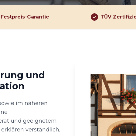
Festpreis-Garantie
TÜV Zertifizi
hrung und
ation
 sowie im näheren
ine
erät und geeignetem
erklären verständlich,