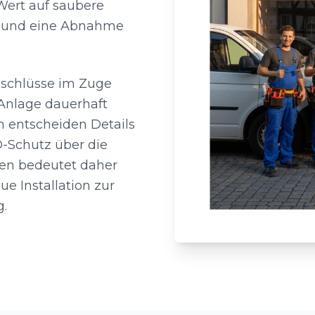
 Wert auf saubere
le und eine Abnahme
nschlüsse im Zuge
 Anlage dauerhaft
en entscheiden Details
-Schutz über die
gen bedeutet daher
e Installation zur
g.