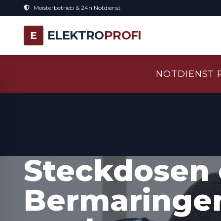
Meisterbetrieb & 24h Notdienst
ELEKTRO
PROFI
E
NOTDIENST 
Steckdosen 
Bermaringen