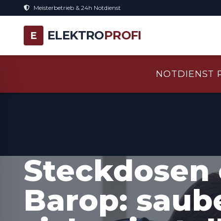
Meisterbetrieb & 24h Notdienst
ELEKTRO
PROFI
E
NOTDIENST 
Steckdosen 
Barop: saub