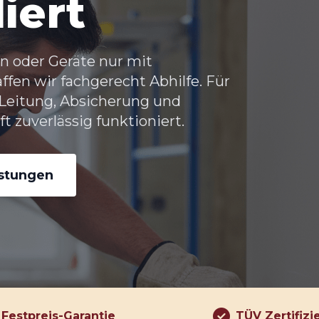
liert
n oder Geräte nur mit
fen wir fachgerecht Abhilfe. Für
 Leitung, Absicherung und
 zuverlässig funktioniert.
istungen
Festpreis-Garantie
TÜV Zertifizi