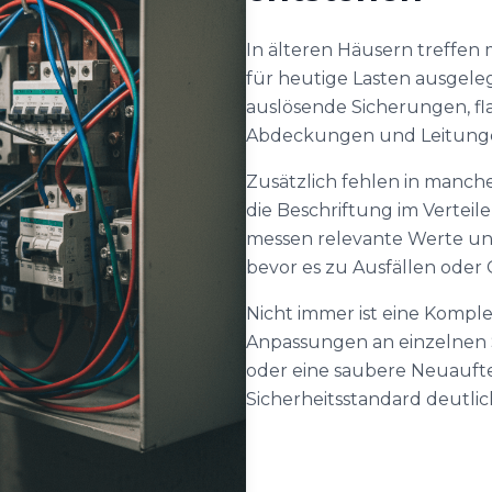
In älteren Häusern treffen 
für heutige Lasten ausgeleg
auslösende Sicherungen, fl
Abdeckungen und Leitung
Zusätzlich fehlen in manc
die Beschriftung im Verteile
messen relevante Werte un
bevor es zu Ausfällen ode
Nicht immer ist eine Komple
Anpassungen an einzelnen S
oder eine saubere Neuauft
Sicherheitsstandard deutli