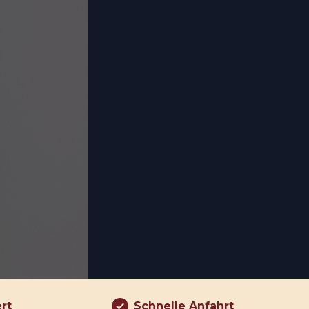
ert
Schnelle Anfahrt