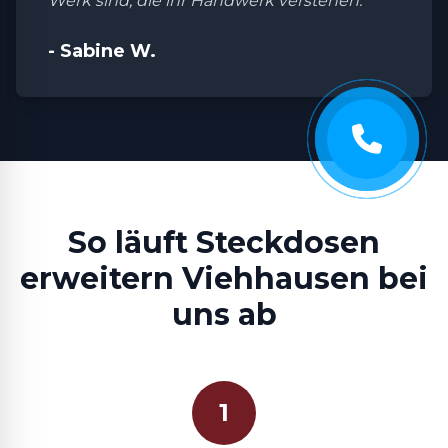
Werk sind, die ihr Handwerk verstehen."
- Sabine W.
So läuft Steckdosen
erweitern Viehhausen bei
uns ab
1